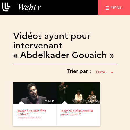
NAVIGATIO
MENU
Vidéos ayant pour
intervenant
« Abdelkader Gouaich »
Trier par :
Date
01:56:50
02:07:26
Jouer à toutes fins
Regard croisé avec la
utiles ?
génération Y
Appropriations,
détournements et...