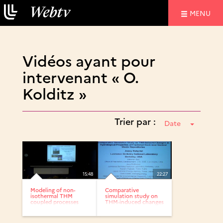
NAVIGATIO
MENU
Vidéos ayant pour
intervenant « O.
Kolditz »
Trier par :
Date
15:48
22:27
Modeling of non-
Comparative
isothermal THM
simulation study on
coupled processes
THM-induced changes
in...
in...