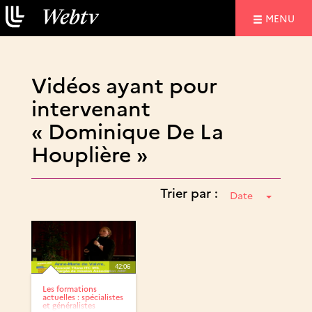
NAVIGATIO
MENU
Vidéos ayant pour
intervenant
« Dominique De La
Houplière »
Trier par :
Date
42:06
Les formations
actuelles : spécialistes
et généralistes