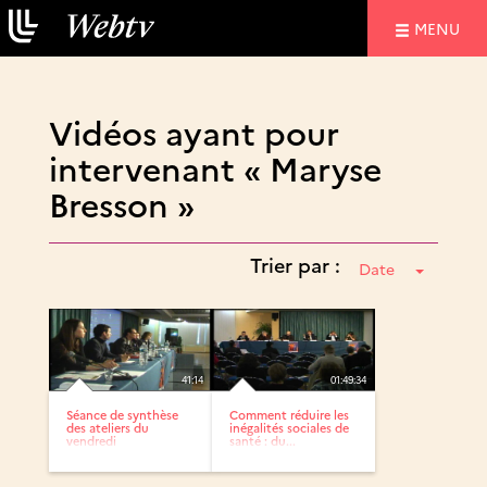
NAVIGATIO
MENU
Vidéos ayant pour
intervenant « Maryse
Bresson »
Trier par :
Date
41:14
01:49:34
Séance de synthèse
Comment réduire les
des ateliers du
inégalités sociales de
vendredi
santé : du...