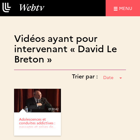
NAVIGATIO
MENU
Vidéos ayant pour
intervenant « David Le
Breton »
Trier par :
Date
01:51:42
Adolescences et
conduites addictives :
passages et prises de...