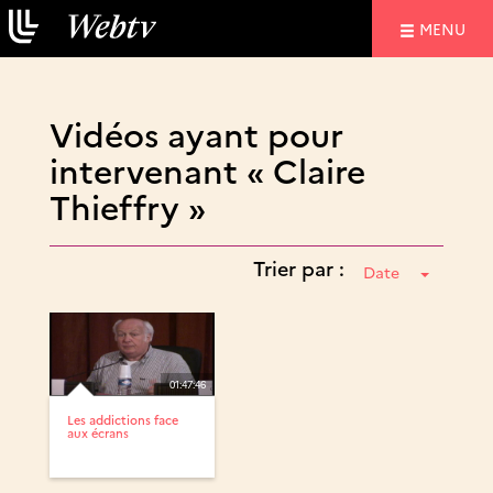
NAVIGATIO
MENU
Vidéos ayant pour
intervenant « Claire
Thieffry »
Trier par :
Date
01:47:46
Les addictions face
aux écrans