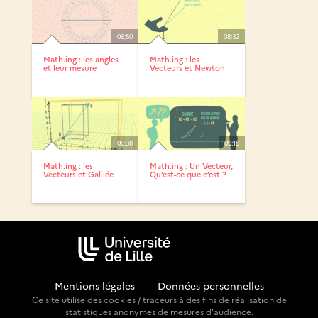
06:50
08:32
Math.ing : les angles
Math.ing : les
et leur mesure
Vecteurs et Newton
06:38
09:18
Math.ing : les
Math.ing : Un Vecteur,
Vecteurs et Galilée
Qu’est-ce que c’est ?
Mentions légales
-
Données personnelles
Ce site utilise des cookies / traceurs à des fins de réalisation de
statistiques anonymes de mesures d'audience.