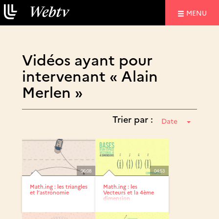
NAVIGATIO
MENU
Vidéos ayant pour
intervenant « Alain
Merlen »
Trier par :
Date
06:08
04:53
Math.ing : les triangles
Math.ing : les
et l’astronomie
Vecteurs et la 4ème
dimension