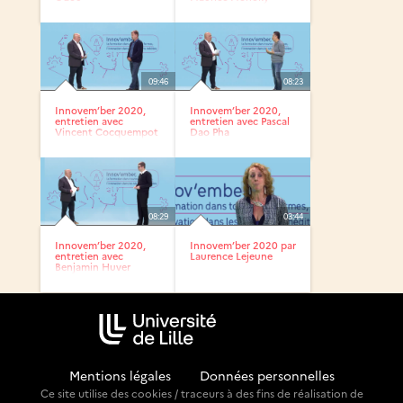
09:46
08:23
Innovem’ber 2020,
Innovem’ber 2020,
entretien avec
entretien avec Pascal
Vincent Cocquempot
Dao Pha
08:29
03:44
Innovem’ber 2020,
Innovem’ber 2020 par
entretien avec
Laurence Lejeune
Benjamin Huver
Mentions légales
-
Données personnelles
Ce site utilise des cookies / traceurs à des fins de réalisation de