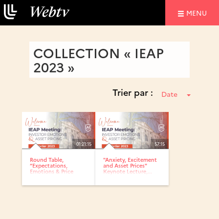
NAVIGATIO
MENU
COLLECTION « IEAP
2023 »
Trier par :
Date
01:21:15
57:15
Round Table,
"Anxiety, Excitement
“Expectations,
and Asset Prices"
Emotions & Price
Keynote Lecture,...
Formation in...