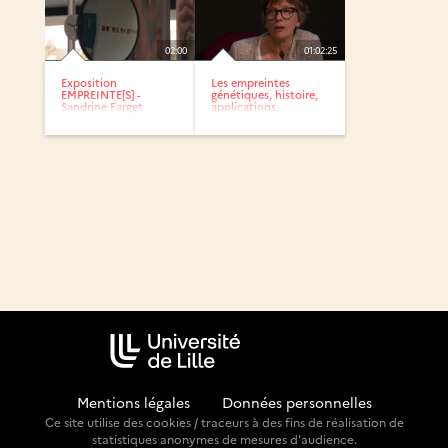
02:00
01:02:25
Exposition
Les empreintes
EMPREINTE[S] -
génétiques, histoire,
Sandrine Farget
applications,
techniques
Mentions légales
-
Données personnelles
Ce site utilise des cookies / traceurs à des fins de réalisation de
statistiques anonymes de mesures d'audience.