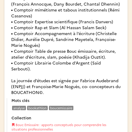
(François Annocque, Dany Bourdet, Chantal Dhennin)
▪ Comptoir mimétisme et tabous institutionnels (Rémi
Casanova)
▪ Comptoir Expertise scientifique (Francis Danvers)
▪ Comptoir Rap et Slam (Al Hassan Salam Seck)
▪ Comptoir Accompagnement à l’écriture (Christelle
Didier, Aurélie Dupré, Sandrine Mayetela, Françoise-
Marie Noguès)
▪ Comptoir Table de presse Bouc émissaire, écriture,
atelier d’écriture, slam, poésie (Khadija Ouztit).
▪ Comptoir Librairie Colombe d’Argent (Saïd
Serbouti).
La journée d’études est signée par Fabrice Audebrand
(ENPJJ) et Françoise-Marie Noguès, co- concepteurs du
BOUCATHON©.
Mots clés
analyse
bookathlon
boucemissaire
Collection
Bouc Emissaire : apports conceptuels pour comprendre les
situations professionnelles