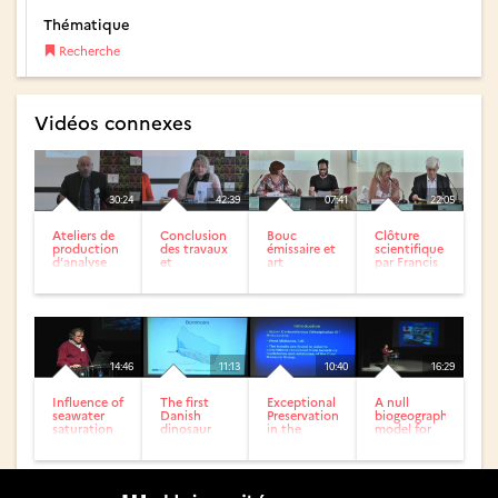
Thématique
Recherche
Vidéos connexes
30:24
42:39
07:41
22:05
Ateliers de
Conclusion
Bouc
Clôture
production
des travaux
émissaire et
scientifique
d’analyse
et
art
par Francis
collaborative
perspectives
Danvers
soutenus
par...
14:46
11:13
10:40
16:29
Influence of
The first
Exceptional
A null
seawater
Danish
Preservation
biogeographic
saturation
dinosaur
in the
model for
state on
footprints!
Upper
quantifying
the
Carboniferous
the role of...
Phanerozoic...
Coseley...