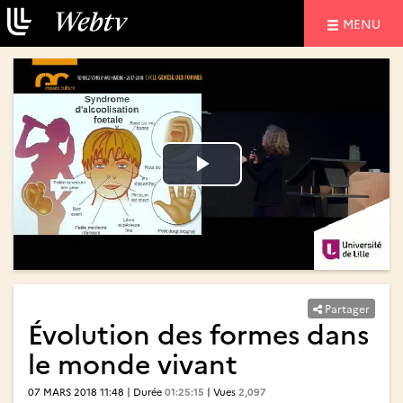
NAVIGATIO
MENU
Lire
Lire
la
la
vidéo
vidéo
Partager
Évolution des formes dans
le monde vivant
07 MARS 2018 11:48 | Durée
01:25:15
| Vues
2,097