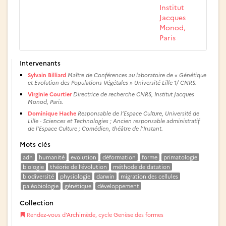
Institut
Jacques
Monod,
Paris
Intervenants
Sylvain Billiard
Maître de Conférences au laboratoire de « Génétique
et Evolution des Populations Végétales » Université Lille 1/ CNRS.
Virginie Courtier
Directrice de recherche CNRS, Institut Jacques
Monod, Paris.
Dominique Hache
Responsable de l’Espace Culture, Université de
Lille - Sciences et Technologies ; Ancien responsable administratif
de l’Espace Culture ; Comédien, théâtre de l’Instant.
Mots clés
adn
humanité
evolution
déformation
forme
primatologie
biologie
théorie de l’évolution
méthode de datation
biodiversité
physiologie
darwin
migration des cellules
paléobiologie
génétique
développement
Collection
Rendez-vous d’Archimède, cycle Genèse des formes