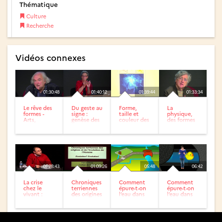
Thématique
Culture
Recherche
Vidéos connexes
01:30:48
01:40:12
01:39:44
01:33:34
Le rêve des
Du geste au
Forme,
La
formes -
signe :
taille et
physique,
Arts,
genèse des
couleur des
des formes
sciences &
formes
espaces
aux
cie
lexicales
géographiques
formules
dans les...
: vers un...
01:28:43
01:09:26
05:48
06:42
La crise
Chroniques
Comment
Comment
chez le
terriennes
épure-t-on
épure-t-on
vivant :
des origines
l’eau dans
l’eau dans
mutation,
de l’Homme
une
une
évolution
/ Journée...
station...
station...
des espèces