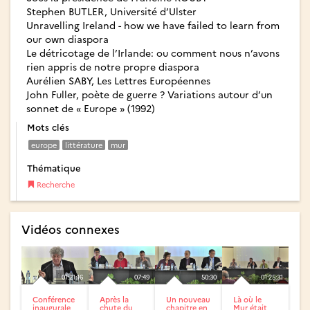
Stephen BUTLER, Université d’Ulster
Unravelling Ireland - how we have failed to learn from
our own diaspora
Le détricotage de l’Irlande: ou comment nous n’avons
rien appris de notre propre diaspora
Aurélien SABY, Les Lettres Européennes
John Fuller, poète de guerre ? Variations autour d’un
sonnet de « Europe » (1992)
Mots clés
europe
littérature
mur
Thématique
Recherche
Vidéos connexes
01:21:16
07:49
50:30
01:25:31
Conférence
Après la
Un nouveau
Là où le
inaugurale
chute du
chapitre en
Mur était