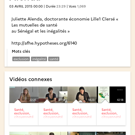
03 AVRIL 2015 00:00 | Durée
23:29
| Vues
1,069
Juliette Alenda, doctorante économie Lille1 Clersé «
Les mutuelles de santé
au Sénégal et les inégalités »
http://afhe.hypotheses.org/6140
Mots clés
exclusion
inégalité
santé
Vidéos connexes
22:25
27:14
18:23
42:18
Santé,
Santé,
Santé,
Santé,
exclusion,
exclusion,
exclusion,
exclusion,
citoyenneté.
citoyenneté.
citoyenneté.
citoyenneté.
Aurore
Nathalie
Laurie
Questions 1
Loretti
Chusseau
Baveye