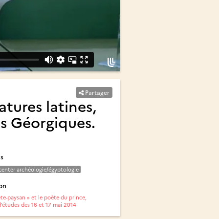
Partager
tures latines,
les Géorgiques.
és
 center archéologie/égyptologie
on
te-paysan » et le poète du prince,
’études des 16 et 17 mai 2014