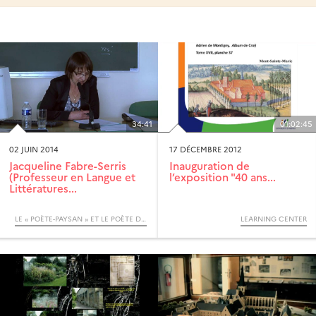
34:41
01:02:45
02 JUIN 2014
17 DÉCEMBRE 2012
Jacqueline Fabre-Serris
Inauguration de
(Professeur en Langue et
l’exposition "40 ans...
Littératures...
LE « POÈTE-PAYSAN » ET LE POÈTE DU PRINCE, JOURNÉES D’ÉTUDES DES 16 ET 17 MAI 2014
LEARNING CENTER