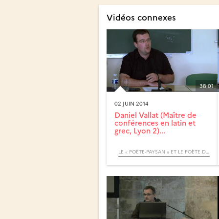
Vidéos connexes
38:01
02 JUIN 2014
Daniel Vallat (Maître de
conférences en latin et
grec, Lyon 2)...
LE « POÈTE-PAYSAN » ET LE POÈTE DU PRINCE, JOURNÉES D’ÉTUDES DES 16 ET 17 MAI 2014