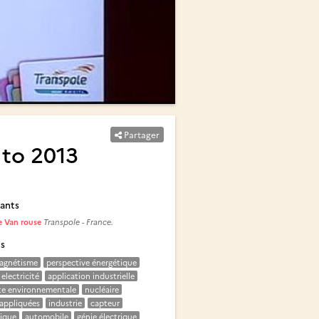
Partager
 to 2013
ants
 Van rouse
Transpole - France.
és
agnétisme
perspective énergétique
electricité
application industrielle
te environnementale
nucléaire
 appliquées
industrie
capteur
ique
automobile
génie électrique