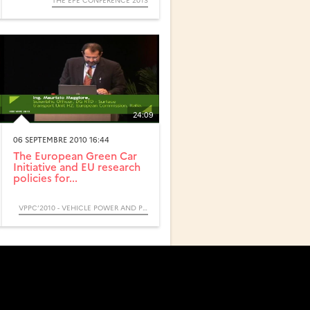
THE EPE CONFERENCE 2013
24:09
06 SEPTEMBRE 2010 16:44
The European Green Car
Initiative and EU research
policies for...
VPPC’2010 - VEHICLE POWER AND PROPULSION CONFERENCE - (COLLOQUE)