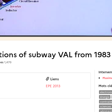
tions of subway VAL from 1983
ues
1,470
Interven
Maxime
Liens
EPE 2013
Mots cl
electrom
énergie
contrain
sciences
aéronaut