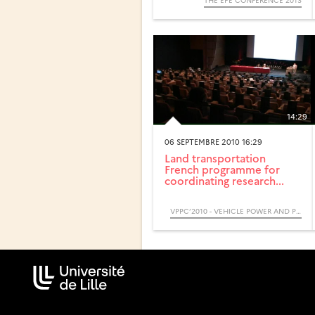
THE EPE CONFERENCE 2013
14:29
06 SEPTEMBRE 2010 16:29
Land transportation
French programme for
coordinating research...
VPPC’2010 - VEHICLE POWER AND PROPULSION CONFERENCE - (COLLOQUE)