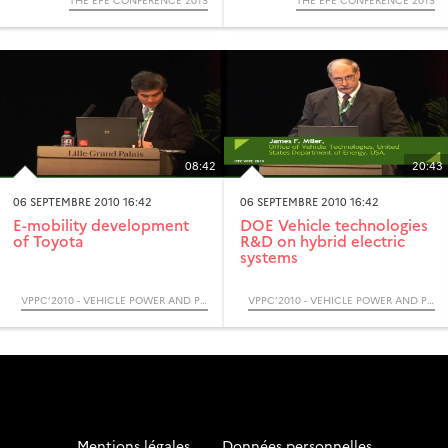
THE EPE CONFERENCE 2013
THE EPE CONFERENCE 2013
08:42
20:43
06 SEPTEMBRE 2010 16:42
06 SEPTEMBRE 2010 16:42
E-mobility development
DOE Vehicle technologies
of Toyota
R&D on hybrid electric
systems
VPPC’2010 - VEHICLE POWER AND PROPULSION CONFERENCE - (COLLOQUE)
VPPC’2010 - VEHICLE POWER AND PROPULSION CONFERENCE - (COLLOQUE)
Mentions légales
-
Données personnelles