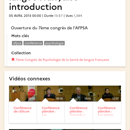
introduction
05 AVRIL 2013 00:00 | Durée
13:57
| Vues
1,384
Ouverture du 7ème congrès de l’AFPSA
Mots clés
afpsa
conférence
psychologie
Collection
7ème Congrès de Psychologie de la Santé de langue Française
Vidéos connexes
56:05
56:05
56:05
52:07
Conférence
Conférence
Conférence
Conférence
de clôture
plénière :
plénière :
plénière :
Les
Towards a
For better,
interventions
social and
for worse:
de deuil :
political
socio-
plus de...
health...
affective...