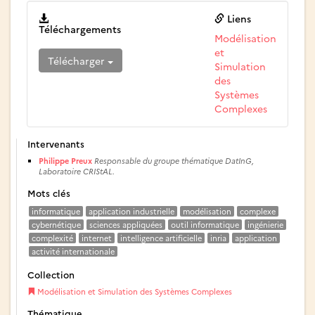
Liens
Téléchargements
Modélisation
et
Télécharger
Simulation
des
Systèmes
Complexes
Intervenants
Philippe Preux
Responsable du groupe thématique DatInG,
Laboratoire CRIStAL.
Mots clés
informatique
application industrielle
modélisation
complexe
cybernétique
sciences appliquées
outil informatique
ingénierie
complexité
internet
intelligence artificielle
inria
application
activité internationale
Collection
Modélisation et Simulation des Systèmes Complexes
Thématique