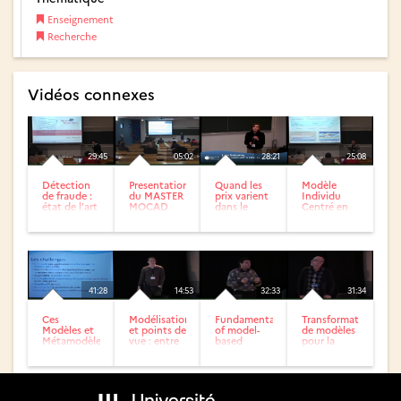
Enseignement
Recherche
Vidéos connexes
29:45
05:02
28:21
25:08
Détection
Presentation
Quand les
Modèle
de fraude :
du MASTER
prix varient
Individu
état de l’art
MOCAD
dans le
Centré en
et pistes de
temps.
s’appuyant
recherche.
sur un
formalisme...
41:28
14:53
32:33
31:34
Ces
Modélisation
Fundamentals
Transformations
Modèles et
et points de
of model-
de modèles
Métamodèles
vue : entre
based
pour la
qui nous
abstraction
engineering
réalisation...
entourent.
et
for Airbus
pragmatisme
Avionics...