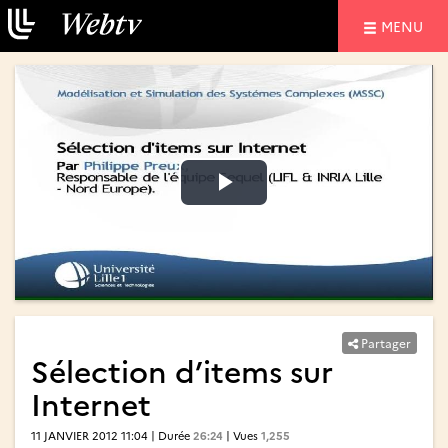
NAVIGATIO
MENU
Lire
Lire
la
la
vidéo
vidéo
Partager
Sélection d’items sur
Internet
11 JANVIER 2012 11:04 | Durée
26:24
| Vues
1,255