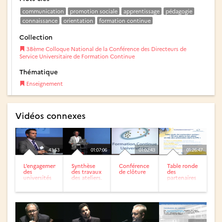
communication
promotion sociale
apprentissage
pédagogie
connaissance
orientation
formation continue
Collection
38ème Colloque National de la Conférence des Directeurs de
Service Universitaire de Formation Continue
Thématique
Enseignement
Vidéos connexes
43:53
01:07:06
01:02:43
01:26:47
L’engagement
Synthèse
Conférence
Table ronde
des
des travaux
de clôture
des
universités
des ateliers.
partenaires
dans la
Un regard
sociaux
société : le
extérieur.
projet PURE