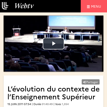
NAVIGATIO
MENU
Lire
Lire
la
la
vidéo
vidéo
Partager
L’évolution du contexte de
l’Enseignement Supérieur
15 JUIN 2011 07:54 | Durée
01:40:49
| Vues
1,354