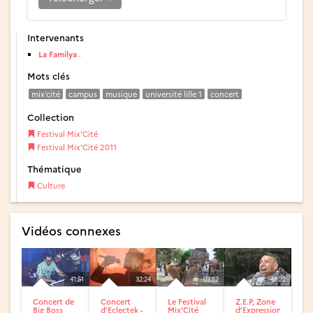
Intervenants
La Familya
.
Mots clés
mix’cité
campus
musique
université lille 1
concert
Collection
Festival Mix’Cité
Festival Mix’Cité 2011
Thématique
Culture
Vidéos connexes
41:51
32:24
03:52
48:22
Concert de
Concert
Le Festival
Z.E.P, Zone
Big Boss
d’Eclectek -
Mix’Cité
d’Expression