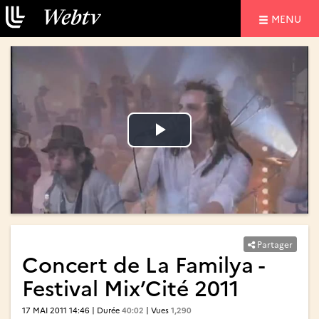
NAVIGATIO
MENU
Lire
Lire
la
la
vidéo
vidéo
Partager
Concert de La Familya -
Festival Mix’Cité 2011
17 MAI 2011 14:46 | Durée
40:02
| Vues
1,290