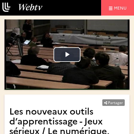
NAVIGATIO
MENU
Lire
Lire
la
la
vidéo
vidéo
Partager
Les nouveaux outils
d’apprentissage - Jeux
sérieux / Le numérique,