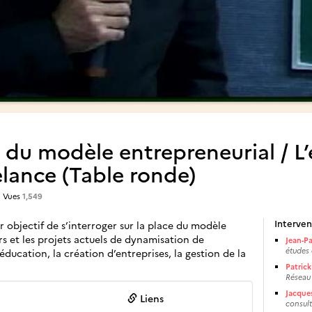
 du modèle entrepreneurial / L
elance (Table ronde)
| Vues
1,549
Interven
r objectif de s’interroger sur la place du modèle
rs et les projets actuels de dynamisation de
Jean-P
études 
éducation, la création d’entreprises, la gestion de la
Patric
Réseau
Jacque
Liens
consul