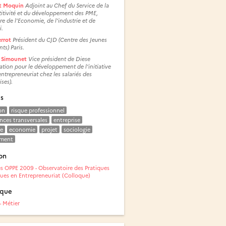
t Moquin
Adjoint au Chef du Service de la
itivité et du développement des PME,
re de l’Economie, de l’industrie et de
i.
errot
Président du CJD (Centre des Jeunes
nts) Paris.
e Simounet
Vice président de Diese
ation pour le développement de l’initiative
’entrepreneuriat chez les salariés des
ises).
és
on
risque professionnel
ces transversales
entreprise
e
economie
projet
sociologie
ement
on
s OPPE 2009 - Observatoire des Pratiques
ues en Entrepreneuriat (Colloque)
ique
- Métier