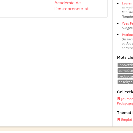
Académie de
Lauren
l’entrepreneuriat
compét
Ministè
l’emplo
Yves P
Dirigea
Patric
(Associ
et de l
entrepr
Mots cl
innovati
compéten
pédagogi
enseign
Collecti
Journée
Pédagogiq
Thémat
Emploi 