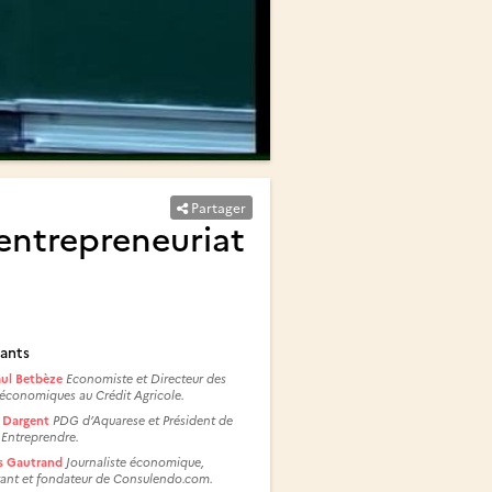
Partager
’entrepreneuriat
ants
aul Betbèze
Economiste et Directeur des
économiques au Crédit Agricole.
k Dargent
PDG d’Aquarese et Président de
 Entreprendre.
s Gautrand
Journaliste économique,
tant et fondateur de Consulendo.com.