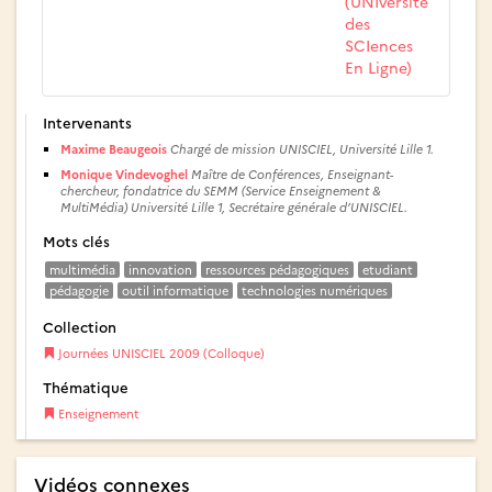
(UNIversité
des
SCIences
En Ligne)
Intervenants
Maxime Beaugeois
Chargé de mission UNISCIEL, Université Lille 1.
Monique Vindevoghel
Maître de Conférences, Enseignant-
chercheur, fondatrice du SEMM (Service Enseignement &
MultiMédia) Université Lille 1, Secrétaire générale d’UNISCIEL.
Mots clés
multimédia
innovation
ressources pédagogiques
etudiant
pédagogie
outil informatique
technologies numériques
Collection
Journées UNISCIEL 2009 (Colloque)
Thématique
Enseignement
Vidéos connexes