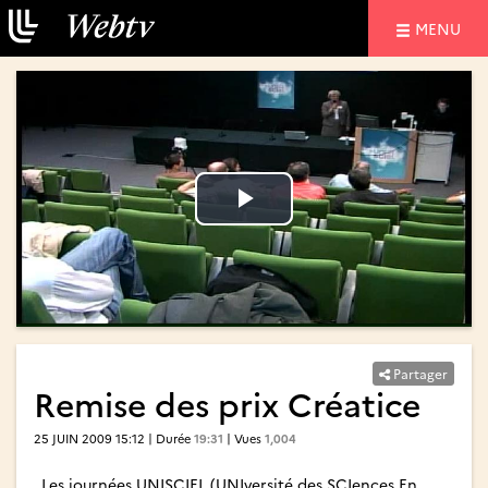
NAVIGATIO
MENU
Lire
Lire
la
la
vidéo
vidéo
Partager
Remise des prix Créatice
25 JUIN 2009 15:12 | Durée
19:31
| Vues
1,004
Les journées UNISCIEL (UNIversité des SCIences En