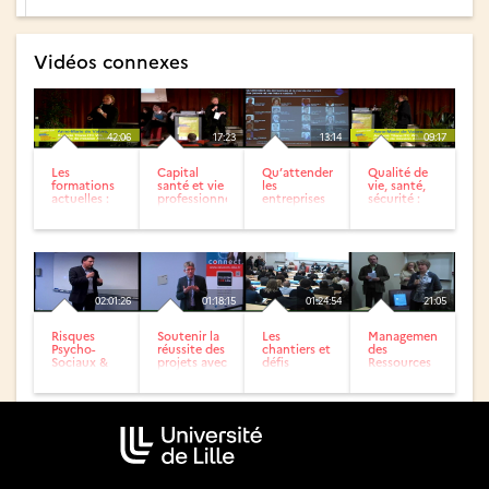
Vidéos connexes
42:06
17:23
13:14
09:17
Les
Capital
Qu’attendent
Qualité de
formations
santé et vie
les
vie, santé,
actuelles :
professionnelle
entreprises
sécurité :
spécialistes
des juniors
quels
et
qui entrent
enjeux ?
généralistes
dans la...
02:01:26
01:18:15
01:24:54
21:05
Risques
Soutenir la
Les
Management
Psycho-
réussite des
chantiers et
des
Sociaux &
projets avec
défis
Ressources
Bien-Etre au
PRINCE2®
actuels des
Humaines
travail
GRH dans
dans les
les
entreprises
entreprises...
du...