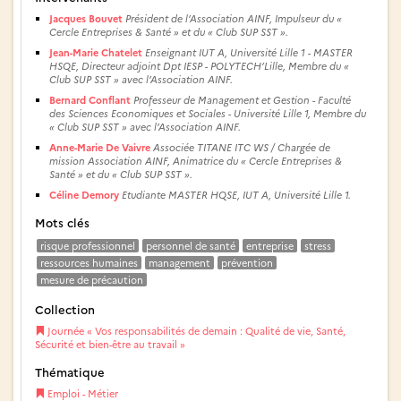
Jacques Bouvet
Président de l’Association AINF, Impulseur du «
Cercle Entreprises & Santé » et du « Club SUP SST ».
Jean-Marie Chatelet
Enseignant IUT A, Université Lille 1 - MASTER
HSQE, Directeur adjoint Dpt IESP - POLYTECH’Lille, Membre du «
Club SUP SST » avec l’Association AINF.
Bernard Conflant
Professeur de Management et Gestion - Faculté
des Sciences Economiques et Sociales - Université Lille 1, Membre du
« Club SUP SST » avec l’Association AINF.
Anne-Marie De Vaivre
Associée TITANE ITC WS / Chargée de
mission Association AINF, Animatrice du « Cercle Entreprises &
Santé » et du « Club SUP SST ».
Céline Demory
Etudiante MASTER HQSE, IUT A, Université Lille 1.
Mots clés
risque professionnel
personnel de santé
entreprise
stress
ressources humaines
management
prévention
mesure de précaution
Collection
Journée « Vos responsabilités de demain : Qualité de vie, Santé,
Sécurité et bien-être au travail »
Thématique
Emploi - Métier