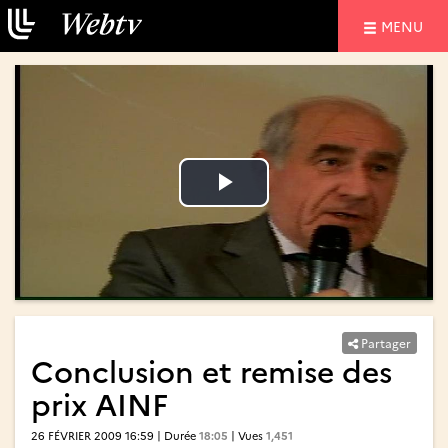
NAVIGATIO
MENU
Lire
Lire
la
la
vidéo
vidéo
Partager
Conclusion et remise des
prix AINF
26 FÉVRIER 2009 16:59 | Durée
18:05
| Vues
1,451