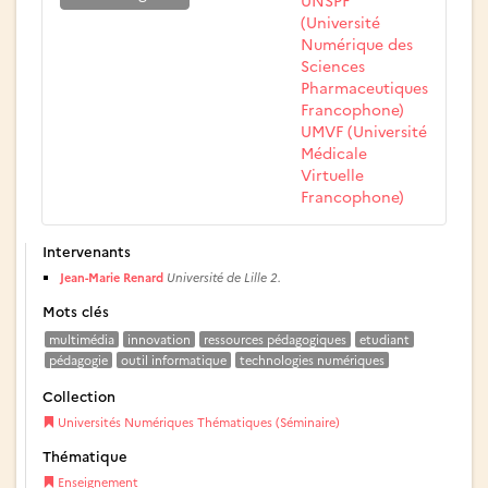
UNSPF
(Université
Numérique des
Sciences
Pharmaceutiques
Francophone)
UMVF (Université
Médicale
Virtuelle
Francophone)
Intervenants
Jean-Marie Renard
Université de Lille 2.
Mots clés
multimédia
innovation
ressources pédagogiques
etudiant
pédagogie
outil informatique
technologies numériques
Collection
Universités Numériques Thématiques (Séminaire)
Thématique
Enseignement