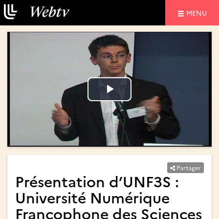
NAVIGATIO
MENU
Lire
Lire
la
la
vidéo
vidéo
Partager
Présentation d’UNF3S :
Université Numérique
Francophone des Sciences