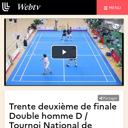
NAVIGATIO
MENU
Lire
Lire
la
la
vidéo
vidéo
Partager
Trente deuxième de finale
Double homme D /
Tournoi National de