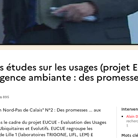
 études sur les usages (projet E
lligence ambiante : des promesse
es
895
Interven
n Nord-Pas de Calais" N°2 : Des promesses ... aux
Alain 
recherc
ns le cadre du projet EUCUE - Evaluation des Usages
1.
Ubiquitaires et Evolutifs. EUCUE regroupe les
 de Lille 1 (laboratoires TRIGONE, LIFL, LEM) £
Mots cl