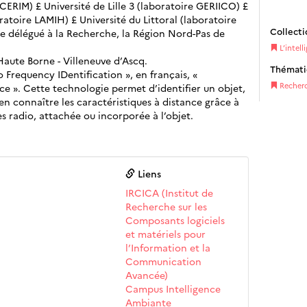
e CERIM) £ Université de Lille 3 (laboratoire GERIICO) £
ratoire LAMIH) £ Université du Littoral (laboratoire
Collecti
tère délégué à la Recherche, la Région Nord-Pas de
L’intel
Haute Borne - Villeneuve d’Ascq.
Thémat
o Frequency IDentification », en français, «
Recher
ce ». Cette technologie permet d’identifier un objet,
en connaître les caractéristiques à distance grâce à
 radio, attachée ou incorporée à l’objet.
Liens
IRCICA (Institut de
Recherche sur les
Composants logiciels
et matériels pour
l’Information et la
Communication
Avancée)
Campus Intelligence
Ambiante