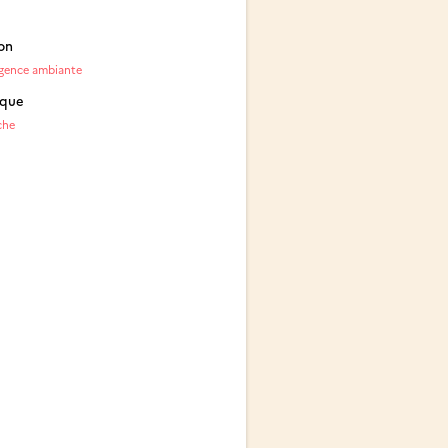
on
ligence ambiante
ique
che