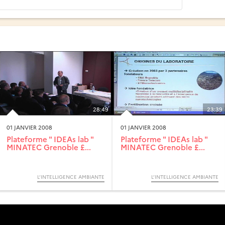
28:49
23:39
01 JANVIER 2008
01 JANVIER 2008
Plateforme " IDEAs lab "
Plateforme " IDEAs lab "
MINATEC Grenoble £...
MINATEC Grenoble £...
L’INTELLIGENCE AMBIANTE
L’INTELLIGENCE AMBIANTE