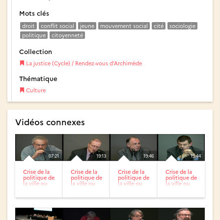
Mots clés
droit
conflit social
jeune
mouvement social
cité
sociologie
politique
citoyenneté
Collection
La justice (Cycle) / Rendez-vous d’Archimède
Thématique
Culture
Vidéos connexes
07:21
19:13
19:46
19:44
Crise de la
Crise de la
Crise de la
Crise de la
politique de
politique de
politique de
politique de
la ville ou
la ville ou
la ville ou
la ville ou
crise de la
crise de la
crise de la
crise de la
ville ? - 1 /...
ville ? - 2 /...
ville ? - 3 /...
ville ? - 4 /...