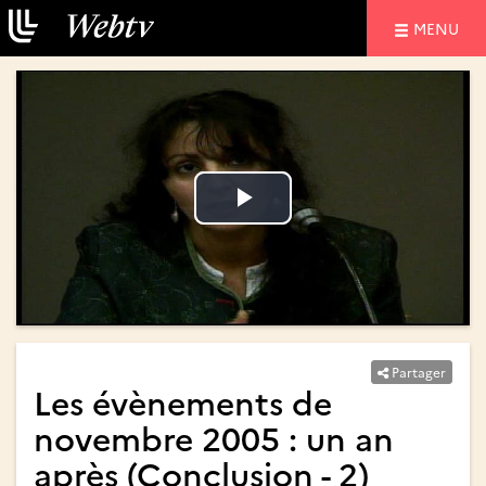
NAVIGATIO
MENU
Lire
Lire
la
la
vidéo
vidéo
Partager
Les évènements de
novembre 2005 : un an
après (Conclusion - 2)