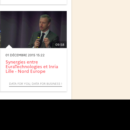
09:58
01 DÉCEMBRE 2015 15:22
Synergies entre
EuraTechnologies et Inria
Lille - Nord Europe
DATA FOR YOU, DATA FOR BUSINESS !