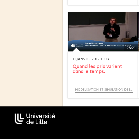
28:21
11 JANVIER 2012 11:03
Quand les prix varient
dans le temps.
MODÉLISATION ET SIMULATION DES SYSTÈMES COMPLEXES