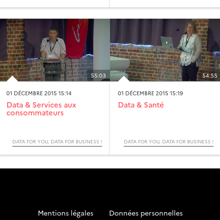
55:03
54:55
01 DÉCEMBRE 2015 15:14
01 DÉCEMBRE 2015 15:19
Data & Services aux
Data & Santé
consommateurs
DATA FOR YOU, DATA FOR BUSINESS !
DATA FOR YOU, DATA FOR BUSINESS !
Mentions légales
-
Données personnelles