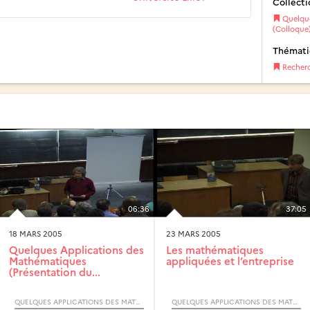
Collecti
Quelque
(Colloque
Thémat
Recher
06:36
37:05
18 MARS 2005
23 MARS 2005
Quelques Applications des
Les mathématiques
Mathématiques
appliquées et l’entreprise
(Présentation du...
QUELQUES APPLICATIONS DES MATHÉMATIQUES (COLLOQUE)
QUELQUES APPLICATIONS DES MATHÉMATIQUES (COLLOQUE)