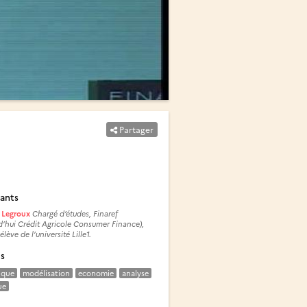
Partager
ants
e Legroux
Chargé d’études, Finaref
d’hui Crédit Agricole Consumer Finance),
lève de l’université Lille1.
és
ique
modélisation
economie
analyse
ue