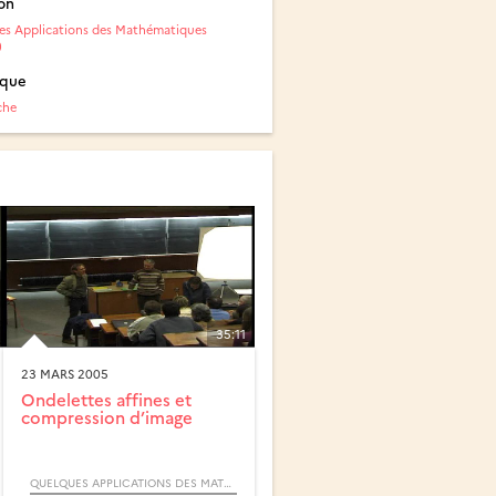
on
s Applications des Mathématiques
)
ique
che
35:11
23 MARS 2005
Ondelettes affines et
compression d’image
QUELQUES APPLICATIONS DES MATHÉMATIQUES (COLLOQUE)