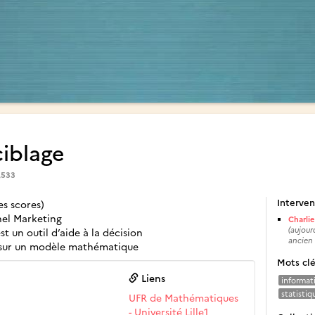
iblage
,533
Interven
es scores)
nel Marketing
Charli
(aujour
st un outil d’aide à la décision
ancien é
nt sur un modèle mathématique
Mots cl
Liens
informat
statistiq
UFR de Mathématiques
- Université Lille1