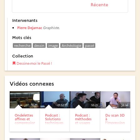
Récente
Intervenants
Pierre Dejarnac
Graphiste.
Mots clés
recherche
dessin
image
Archéologie
passé
Collection
Dessine-moi le Passé !
Vidéos connexes
35:11
01:52:51
55:21
18:56
Ondelettes
Podcast :
Podcast :
Du scan 3D
affines et
Solutions
méthodes
à
compression
techniques
et usages
l’impression
d’image
(1ère partie)
3D :
complexités
du passage
in...