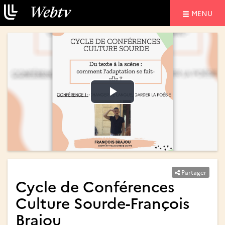
NAVIGATIO
MENU
Lire
Lire
la
la
vidéo
vidéo
Partager
Cycle de Conférences
Culture Sourde-François
Brajou