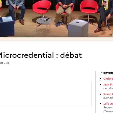
icrocredential : débat
ues
758
Interven
Christ
Jean-M
de bil
Susan F
(Canad
Loïc G
Reconna
Œuvres