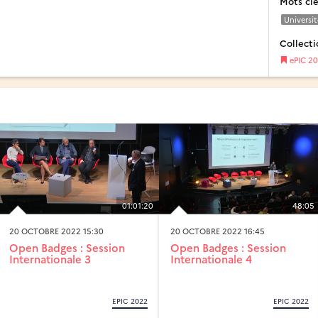
Mots cl
Universit
Collecti
ePIC 2
01:01:20
48:05
20 OCTOBRE 2022 15:30
20 OCTOBRE 2022 16:45
Open Badges : Session
Open Badges : Session
Internationale 3
Internationale 4
EPIC 2022
EPIC 2022