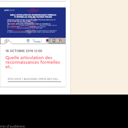
01:09:21
18 OCTOBRE 2019 12:00
Quelle articulation des
reconnaissances formelles
et...
EPIC2019 / BUILDING OPEN RECOGNITION ECOSYTEMS
ures d'audience.