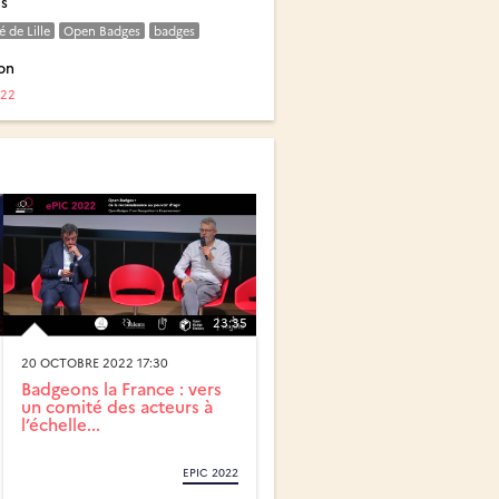
és
é de Lille
Open Badges
badges
on
022
23:35
20 OCTOBRE 2022 17:30
Badgeons la France : vers
un comité des acteurs à
l’échelle...
EPIC 2022