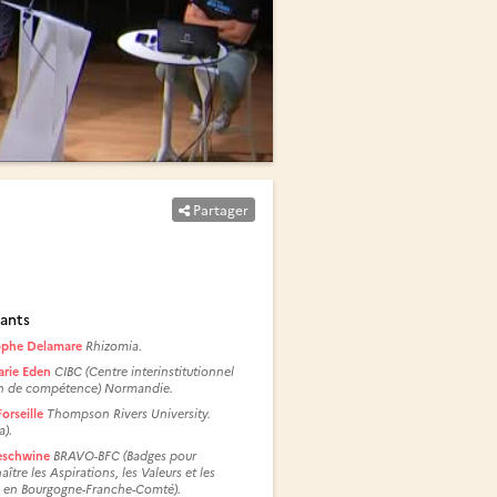
Partager
ants
ophe Delamare
Rhizomia.
arie Eden
CIBC (Centre interinstitutionnel
an de compétence) Normandie.
orseille
Thompson Rivers University.
a).
eschwine
BRAVO-BFC (Badges pour
ître les Aspirations, les Valeurs et les
 en Bourgogne-Franche-Comté).