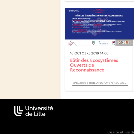
01:24:31
16 OCTOBRE 2019 14:00
Bâtir des Écosystèmes
Ouverts de
Reconnaissance
EPIC2019 / BUILDING OPEN RECOGNITION ECOSYTEMS
Ce site utilise