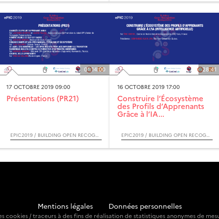
01:14:00
28:41
17 OCTOBRE 2019 09:00
16 OCTOBRE 2019 17:00
Présentations (PR21)
Construire l’Écosystème
des Profils d’Apprenants
Grâce à l’IA...
EPIC2019 / BUILDING OPEN RECOGNITION ECOSYTEMS
EPIC2019 / BUILDING OPEN RECOGNITION ECOSYTEMS
Mentions légales
-
Données personnelles
 des cookies / traceurs à des fins de réalisation de statistiques anonymes de mes