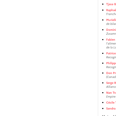
Tjasa 
Raphaë
Franch
Muriel
de bil
Domini
Zusamm
Fabien
l’alime
de la Lo
Patric
Recogni
Philip
Recogni
Don Pr
(Canad
Serge 
Allianc
Nan Tr
Empire 
Cécile 
Sandra 