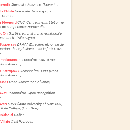
Govedic
Slovenske železnice, (Slovénie).
la L’Hôte
Université de Bourgogne
e-Comté.
le Moujeard
CIBC (Centre interinstitutionnel
an de compétence) Normandie.
c Orr
GIZ (Gesellschaft für Internationale
enarbeit), (Allemagne).
 Paquereau
DRAAF (Direction régionale de
ntation, de l’agriculture et de la forêt) Pays
ire.
e Petitqueux
Reconnaître - ORA (Open
tion Alliance).
pe Petitqueux
Reconnaître - ORA (Open
tion Alliance).
esant
Open Recognition Alliance,
a).
Ravet
Reconnaître, Open Recognition
e.
avers
SUNY (State University of New York)
State College, (États-Unis).
Trédaniel
Coélan.
Villain
C’est Pourquoi.