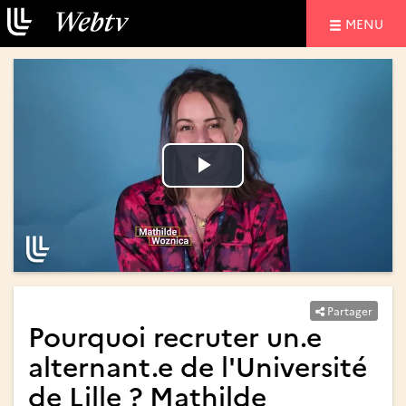
NAVIGATIO
MENU
Lire
Lire
la
la
vidéo
vidéo
Partager
Pourquoi recruter un.e
alternant.e de l'Université
de Lille ? Mathilde