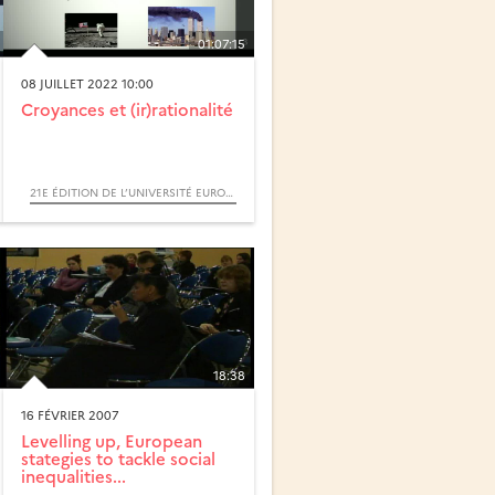
01:07:15
08 JUILLET 2022 10:00
Croyances et (ir)rationalité
21E ÉDITION DE L’UNIVERSITÉ EUROPÉENNE D’ÉTÉ DU RÉSEAU OFFRES (ORGANISATION FRANCOPHONE POUR LA FORMATION ET LA RECHERCHE EUROPÉENNES EN SCIENCES HUMAINES)
18:38
16 FÉVRIER 2007
Levelling up, European
stategies to tackle social
inequalities...