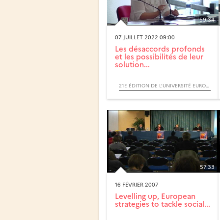
59:34
07 JUILLET 2022 09:00
Les désaccords profonds
et les possibilités de leur
solution...
21E ÉDITION DE L’UNIVERSITÉ EUROPÉENNE D’ÉTÉ DU RÉSEAU OFFRES (ORGANISATION FRANCOPHONE POUR LA FORMATION ET LA RECHERCHE EUROPÉENNES EN SCIENCES HUMAINES)
57:33
16 FÉVRIER 2007
Levelling up, European
strategies to tackle social...