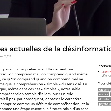
mes actuelles de la désinformati
ues
2,519
Interven
 pas à l’incompréhension. Elle ne tient pas
Elisa T
: lorsqu’on comprend mal, on comprend quand même
Lille, U
on, ce qu’on comprend quand on comprend mal ne
Mots cl
ime que la compréhension « simple » du sens visé. En
que, même dans ces cas « simples », notre saisie
Universit
compréhension semble dès lors jouer un rôle
sociale
rait-il pas, par conséquent, dépasser le caractère
désinfor
 comprise comme un défaut de compréhension, et la
psycholo
 comme une étape essentielle à toute saisie d’un sens