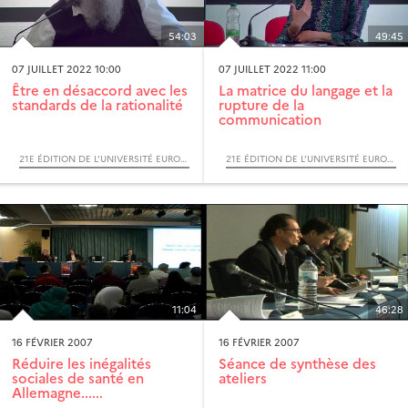
54:03
49:45
07 JUILLET 2022 10:00
07 JUILLET 2022 11:00
Être en désaccord avec les
La matrice du langage et la
standards de la rationalité
rupture de la
communication
21E ÉDITION DE L’UNIVERSITÉ EUROPÉENNE D’ÉTÉ DU RÉSEAU OFFRES (ORGANISATION FRANCOPHONE POUR LA FORMATION ET LA RECHERCHE EUROPÉENNES EN SCIENCES HUMAINES)
21E ÉDITION DE L’UNIVERSITÉ EUROPÉENNE D’ÉTÉ DU RÉSEAU OFFRES (ORGANISATION FRANCOPHONE POUR LA FORMATION ET LA RECHERCHE EUROPÉENNES EN SCIENCES HUMAINES)
11:04
46:28
16 FÉVRIER 2007
16 FÉVRIER 2007
Réduire les inégalités
Séance de synthèse des
sociales de santé en
ateliers
Allemagne......