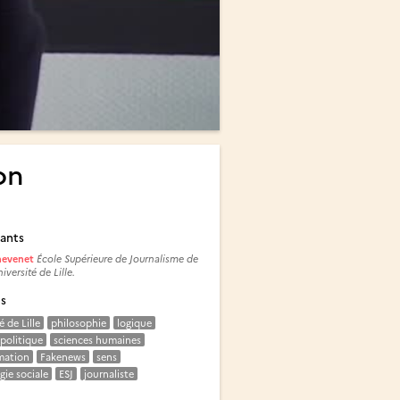
on
ants
hevenet
École Supérieure de Journalisme de
niversité de Lille.
és
é de Lille
philosophie
logique
politique
sciences humaines
mation
Fakenews
sens
gie sociale
ESJ
journaliste