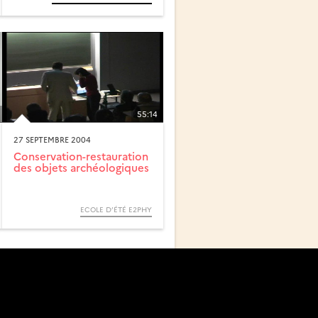
55:14
27 SEPTEMBRE 2004
Conservation-restauration
des objets archéologiques
ECOLE D’ÉTÉ E2PHY