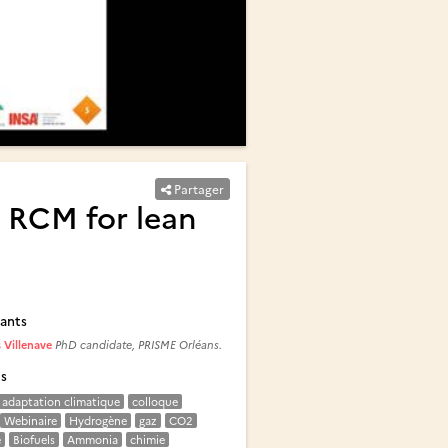
Partager
n RCM for lean
ants
 Villenave
PhD candidate, PRISME Orléans.
és
adaptation climatique
colloque
Webinaire
Hydrogène
gaz
CO2
e
Biofuels
Ammonia
chimie