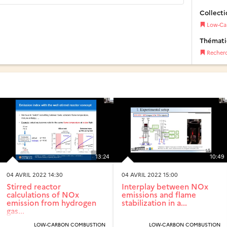
Collecti
Low-Ca
Thémat
Recher
13:24
10:49
04 AVRIL 2022 14:30
04 AVRIL 2022 15:00
Stirred reactor
Interplay between NOx
calculations of NOx
emissions and flame
emission from hydrogen
stabilization in a...
gas...
LOW-CARBON COMBUSTION
LOW-CARBON COMBUSTION