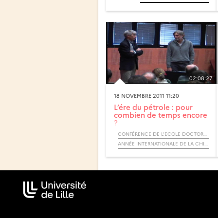
02:08:27
18 NOVEMBRE 2011 11:20
L’ére du pétrole : pour
combien de temps encore
?
CONFÉRENCE DE L’ECOLE DOCTORALE - SCIENCES DE LA MATIÈRE, DU RAYONNEMENT ET DE L’ENVIRONNEMENT
ANNÉE INTERNATIONALE DE LA CHIMIE 2011