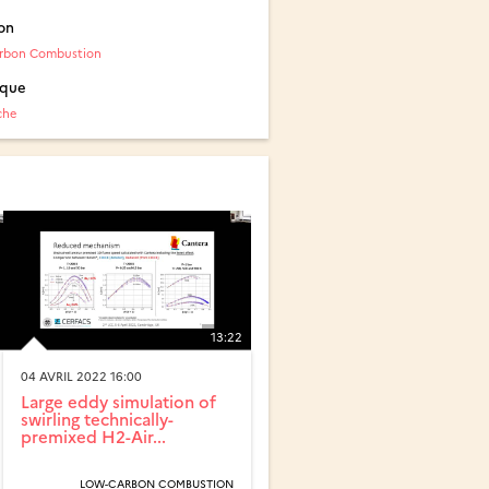
on
rbon Combustion
ique
che
13:22
04 AVRIL 2022 16:00
Large eddy simulation of
swirling technically-
premixed H2-Air...
LOW-CARBON COMBUSTION