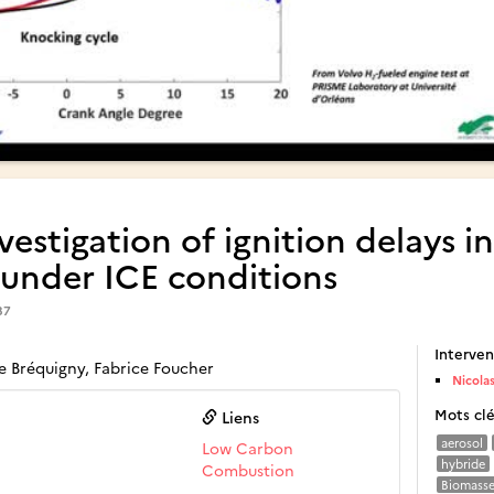
estigation of ignition delays i
 under ICE conditions
37
Interven
re Bréquigny, Fabrice Foucher
Nicolas
Mots cl
Liens
aerosol
Low Carbon
hybride
Combustion
Biomass