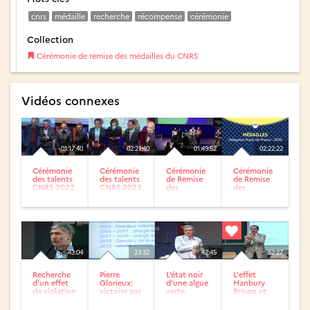
cnrs
médaille
recherche
récompense
cérémonie
Collection
Cérémonie de remise des médailles du CNRS
Vidéos connexes
01:17:40
02:21:40
01:49:52
02:22:22
Cérémonie
Cérémonie
Cérémonie
Cérémonie
des talents
des talents
de Remise
de Remise
CNRS 2022
CNRS 2023
des
des
Médailles
Médailles
Hauts-de-
Hauts-de-
France
France
CNRS 2024
CNRS 2025
43:04
23:32
42:45
52:27
Recherche
Pierre
L’état noir
L'effet
d’un effet
Glorieux:
d’une algue
Hanbury
de violation
victoire par
verte
Brown et
de la parité
chaos
Twiss : des
dans les...
photons