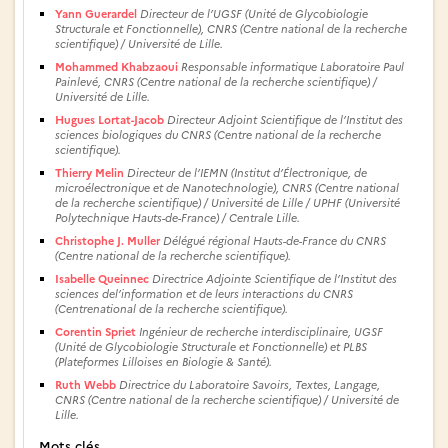
Yann Guerardel
Directeur de l’UGSF (Unité de Glycobiologie
Structurale et Fonctionnelle), CNRS (Centre national de la recherche
scientifique) / Université de Lille.
Mohammed Khabzaoui
Responsable informatique Laboratoire Paul
Painlevé, CNRS (Centre national de la recherche scientifique) /
Université de Lille.
Hugues Lortat-Jacob
Directeur Adjoint Scientifique de l’Institut des
sciences biologiques du CNRS (Centre national de la recherche
scientifique).
Thierry Melin
Directeur de l’IEMN (Institut d’Électronique, de
microélectronique et de Nanotechnologie), CNRS (Centre national
de la recherche scientifique) / Université de Lille / UPHF (Université
Polytechnique Hauts-de-France) / Centrale Lille.
Christophe J. Muller
Délégué régional Hauts-de-France du CNRS
(Centre national de la recherche scientifique).
Isabelle Queinnec
Directrice Adjointe Scientifique de l’Institut des
sciences del’information et de leurs interactions du CNRS
(Centrenational de la recherche scientifique).
Corentin Spriet
Ingénieur de recherche interdisciplinaire, UGSF
(Unité de Glycobiologie Structurale et Fonctionnelle) et PLBS
(Plateformes Lilloises en Biologie & Santé).
Ruth Webb
Directrice du Laboratoire Savoirs, Textes, Langage,
CNRS (Centre national de la recherche scientifique) / Université de
Lille.
Mots clés