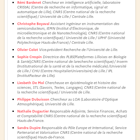
Rémi Bardenet
Chercheur en intelligence artificielle, laboratoire
CRIStAL (Centre de recherche en informatique, signal et
automatique de Lille), CNRS (Centre national de la recherche
scientifique) / Université de Lille / Centrale Lille.
Christophe Boyaval
Assistant ingénieur en instrumentation des
semiconducteurs, IEMN (Institut d’Électronique, de
microélectronique et de Nanotechnologie), CNRS (Centre national
de la recherche scientifique) / Université de Lille / UPHF (Université
Polytechnique Hauts-de-France) / Centrale Lille.
Olivier Colot
Vice-président Recherche de l’Université de Lille.
Sophie Crespin
Directrice des PLBS(Plateformes Lilloises en Biologie
& Santé),CNRS (Centre national de larecherche scientifique) / Inserm
(Institutnational de la santé et de la recherche médicale) /Université
de Lille / CHU (Centre HospitalierUniversitaire) de Lille / IPL
(InstitutPasteur de Lille).
Liesbeth De Mol
Chercheuse en épistémologie et histoire des
sciences, STL (Savoirs, Textes, Langages), CNRS (Centre national de
la recherche scientifique) / Université de Lille.
Philippe Dubuisson
Chercheur au LOA (Laboratoire d’Optique
Atmosphérique), Université de Lille.
Nathalie Dugautier
Responsable Adjointe, Service Finances, Achats
et Comptabilité CNRS (Centre national de la recherche scientifique)
Hauts-de-France.
Sandra Dupire
Responsable du Pôle Europe et International, Service
Partenariat et Valorisation CNRS (Centre national de la recherche
scientifique) Hauts-de-France.