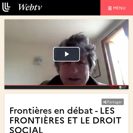
NAVIGATIO
MENU
Lire
Lire
la
la
vidéo
vidéo
Partager
Frontières en débat - LES
FRONTIÈRES ET LE DROIT
SOCIAL