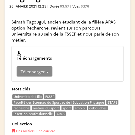
28 JANVIER 2021 12:25 | Durée
03:57
| Vues
3,176
Sémah Tagougui, ancien étudiant de la filière APAS
option Recherche, revient sur son parcours
universitaire au sein de la FSSEP et nous parle de son
métier.
Téléchargements
Télécharger
Mots clés
Université de Lille
FSSEP
Faculté des Sciences du Sport et de l'Education Physique
STAPS
recherche
métiers du sport
sport
emploi
débouchés
insertion professionnelle
APAS
Collection
Des métiers, une carrière