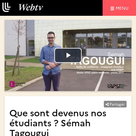
NAVIGATIO
MENU
Lire
Lire
la
la
vidéo
vidéo
Partager
Que sont devenus nos
étudiants ? Sémah
Tagougui