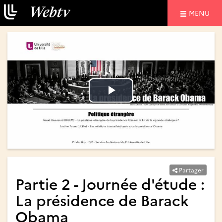
NAVIGATIO
MENU
Lire
Lire
la
la
vidéo
vidéo
Partager
Partie 2 - Journée d'étude :
La présidence de Barack
Obama