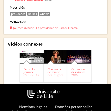
Mots clés
présidence
Barack
Obama
Collection
Journée d’étude : La présidence de Barack Obama
Vidéos connexes
01:07:07
01:22:12
42:45
Partie 1 -
Cérémonie
Cérémonie
Journée
de remise
des Voeux
d'étude : La
des insignes
2015
présidence
de la légion
de Barack
d’Honneur
Obama
à...
Mentions légales
-
Données personnelles