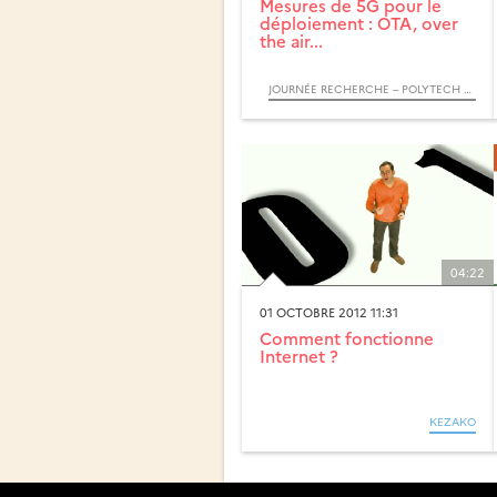
Mesures de 5G pour le
déploiement : OTA, over
the air...
JOURNÉE RECHERCHE – POLYTECH LILLE : LE TRÈS HAUT DÉBIT PARTOUT : QUELLES TECHNOLOGIES POUR DEMAIN ?
04:22
01 OCTOBRE 2012 11:31
Comment fonctionne
Internet ?
KEZAKO