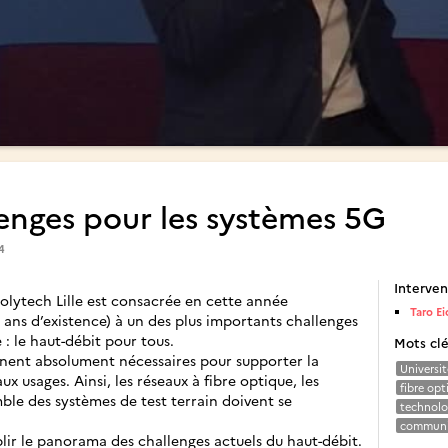
enges pour les systèmes 5G
4
Interven
olytech Lille est consacrée en cette année
Taro Ei
50 ans d’existence) à un des plus importants challenges
: le haut-débit pour tous.
Mots cl
nent absolument nécessaires pour supporter la
Universit
 usages. Ainsi, les réseaux à fibre optique, les
fibre opt
emble des systèmes de test terrain doivent se
technolo
communi
ablir le panorama des challenges actuels du haut-débit.