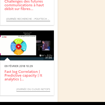
Challenges des futures
communications à haut
débit sur fibres...
JOURNÉE RECHERCHE – POLYTECH LILLE : LE TRÈS HAUT DÉBIT PARTOUT : QUELLES TECHNOLOGIES POUR DEMAIN ?
31:56
09 FÉVRIER 2018 10:29
Fast log Correlation |
Predictive capacity | It
analytics |...
JOURNÉE DU CLOUD NETOPS