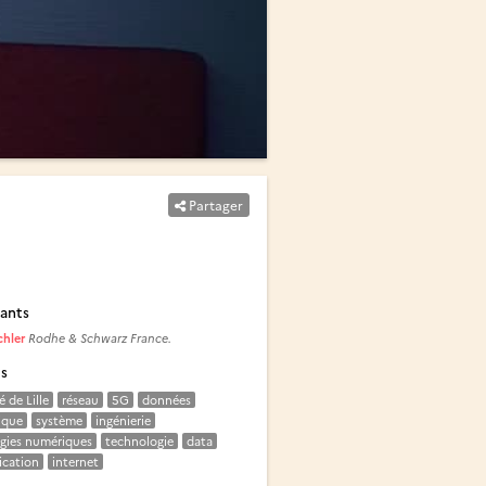
Partager
ants
chler
Rodhe & Schwarz France.
és
é de Lille
réseau
5G
données
ique
système
ingénierie
gies numériques
technologie
data
cation
internet