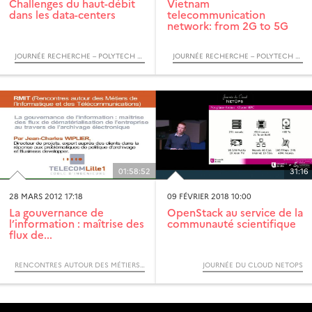
Challenges du haut-débit
Vietnam
dans les data-centers
telecommunication
network: from 2G to 5G
JOURNÉE RECHERCHE – POLYTECH LILLE : LE TRÈS HAUT DÉBIT PARTOUT : QUELLES TECHNOLOGIES POUR DEMAIN ?
JOURNÉE RECHERCHE – POLYTECH LILLE : LE TRÈS HAUT DÉBIT PARTOUT : QUELLES TECHNOLOGIES POUR DEMAIN ?
01:58:52
31:16
28 MARS 2012 17:18
09 FÉVRIER 2018 10:00
La gouvernance de
OpenStack au service de la
l’information : maîtrise des
communauté scientifique
flux de...
RENCONTRES AUTOUR DES MÉTIERS DE L’INFORMATIQUE ET DES TÉLÉCOMMUNICATIONS - RMIT (CYCLE)
JOURNÉE DU CLOUD NETOPS