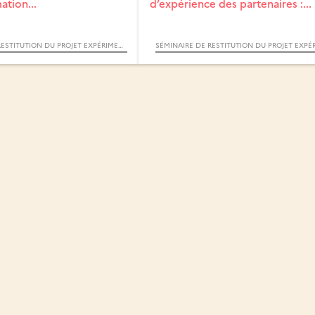
ation...
d’expérience des partenaires :...
SÉMINAIRE DE RESTITUTION DU PROJET EXPÉRIMENTAL FEST’TI-VE