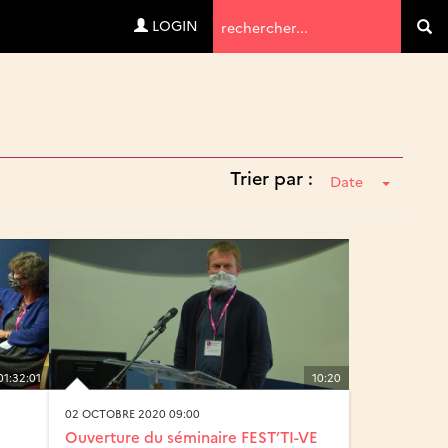
Termes
LOGIN
Va
de
recherche
Trier par :
Date
01:32:01
10:20
02 OCTOBRE 2020 09:00
Ouverture du séminaire FEST’TI-VE