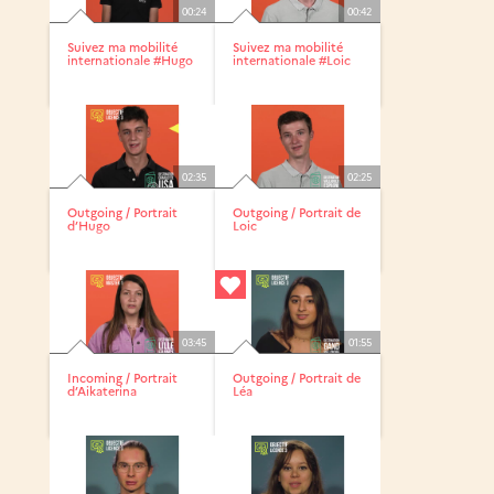
00:24
00:42
Suivez ma mobilité
Suivez ma mobilité
internationale #Hugo
internationale #Loic
02:35
02:25
Outgoing / Portrait
Outgoing / Portrait de
d’Hugo
Loic
03:45
01:55
Incoming / Portrait
Outgoing / Portrait de
d’Aikaterina
Léa