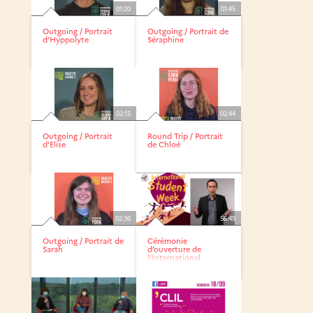
01:20
01:45
Outgoing / Portrait
Outgoing / Portrait de
d’Hyppolyte
Séraphine
02:15
02:44
Outgoing / Portrait
Round Trip / Portrait
d’Elise
de Chloé
02:36
56:49
Outgoing / Portrait de
Cérémonie
Sarah
d’ouverture de
l’International
Student Week