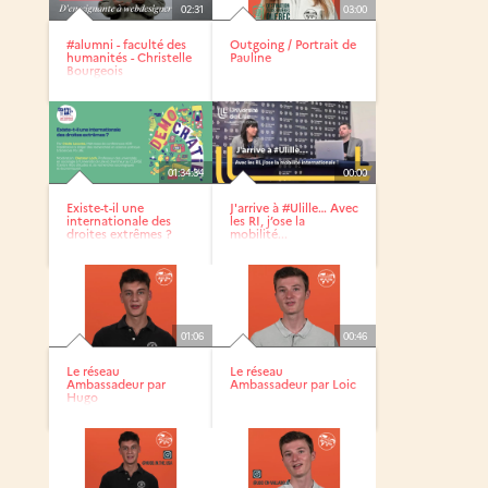
02:31
03:00
#alumni - faculté des
Outgoing / Portrait de
humanités - Christelle
Pauline
Bourgeois
01:34:34
00:00
Existe-t-il une
J'arrive à #Ulille… Avec
internationale des
les RI, j’ose la
droites extrêmes ?
mobilité...
01:06
00:46
Le réseau
Le réseau
Ambassadeur par
Ambassadeur par Loic
Hugo