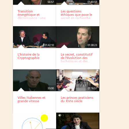
56:57
01:40:59
Transition
Les questions
énergétique et
éthiques que pose le
décroissance : une
secret en recherche
double nécessité
01:42:10
01:38:23
L’histoire de la
Le secret, constitutif
Cryptographie
de l’évolution des
techniques et des...
33:00
01:16:57
Villes Italiennes et
Les princes praticiens
grande vitesse
du XVIe siècle