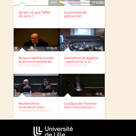
03:11
01:44:06
Qu’est ce que l’effet
Le principe de
de serre ?
précaution
01:36:28
53:47
Responsabilité sociale
Géométrie et Algèbre
et environnementale
: application à la
des entreprises
mécanique de
précision
01:11:37
36:36
Recherche et
La place de l’homme
innovation dans
dans l’innovation /...
l’entreprise / "Avenir...