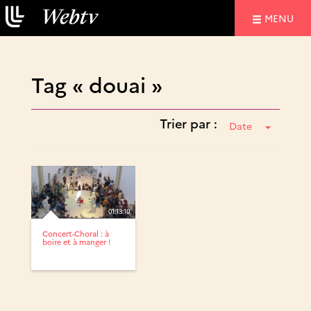
NAVIGATIO
MENU
Tag « douai »
Trier par :
Date
01:13:10
Concert-Choral : à
boire et à manger !