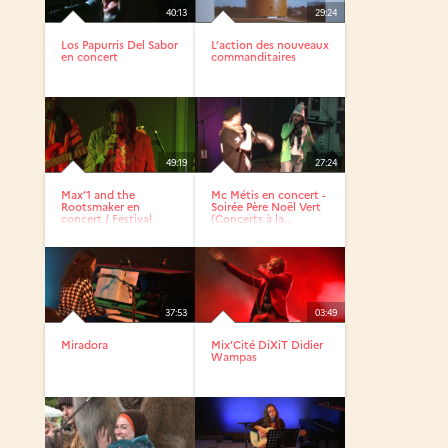
40:13
29:24
Los Papurris Del Sabor
L’action des nouveaux
en concert
commanditaires
49:19
27:24
Max’1 and the
Mc Métis en concert -
Rootsmaker en
Soirée Père Noël Vert
concert / Festival
(Concerts à la...
Mix’Cité...
37:53
03:49
Miradora
Mix’Cité DiXiT Didier
Wampas