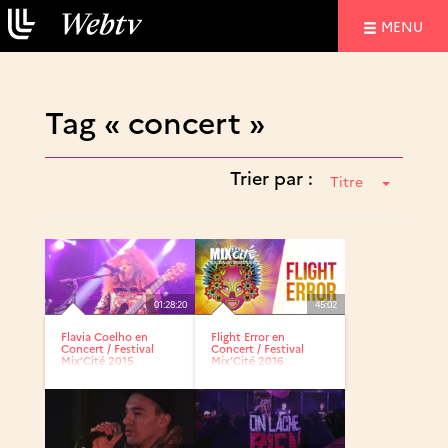
NAVIGATIO
MENU
Tag « concert »
Trier par :
Titre
01:28:20
45:02
Flavia Coelho en
Flight Error en
Concert / Festival
Concert / Festival
Mix’Cité 2015
Mix’Cité 2016