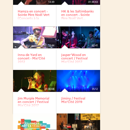
13:39
01:34:43
Hamza en concert -
HK & les Saltimbanks
Soirée Père Noël Vert
en concert - Soirée
(Concerts à la
Père Noël Vert...
Maison...
12:44
42:41
Inna de Yard en
Jasper’Wood en
concert - Mix’Cité
concert / Festival
2012
Mix’Cité 2017
01:36:08
35:12
Jim Murple Memorial
Jiminy / Festival
en concert / Festival
Mix’Cité 2019
Mix’Cité 2017