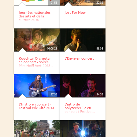
01:58
22:32
Journées nationales
Just For Now
des arts et de la
culture 2016
01:06:25
56:36
Kouchtar Orchestar
L’Envie en concert
en concert - Soirée
Père Noël Vert 2013...
27:36
14:26
L’Instru en concert -
L’intru de
Festival Mix’Cité 2013
polytech’Lille en
concert / Festival...