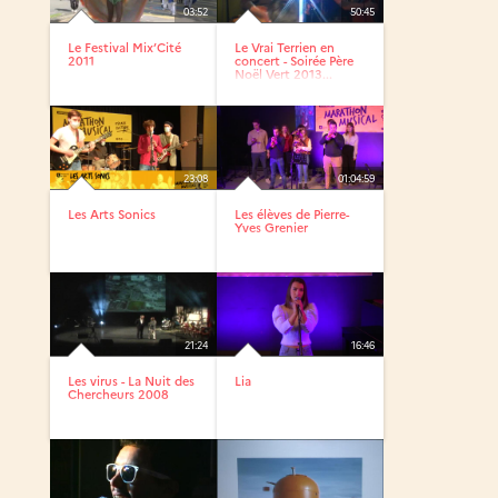
03:52
50:45
Le Festival Mix’Cité
Le Vrai Terrien en
2011
concert - Soirée Père
Noël Vert 2013...
23:08
01:04:59
Les Arts Sonics
Les élèves de Pierre-
Yves Grenier
21:24
16:46
Les virus - La Nuit des
Lia
Chercheurs 2008