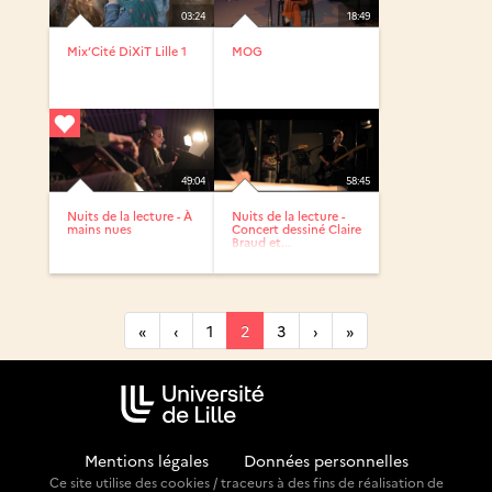
03:24
18:49
Mix’Cité DiXiT Lille 1
MOG
49:04
58:45
Nuits de la lecture - À
Nuits de la lecture -
mains nues
Concert dessiné Claire
Braud et...
«
‹
1
2
3
›
»
Mentions légales
-
Données personnelles
Ce site utilise des cookies / traceurs à des fins de réalisation de