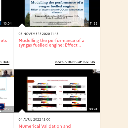
13:04
11:35
05 NOVEMBRE 2020 11:45
lets
Modelling the performance of a
syngas fuelled engine: Effect...
STION
LOW-CARBON COMBUSTION
12:23
09:24
04 AVRIL 2022 12:00
Numerical Validation and