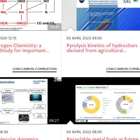
14:49
020 12:15
05 AVRIL 2022 09:00
rogen Chemistry: a
Pyrolysis kinetics of hydrochars
Study for Important...
derived from agricultural...
LOW-CARBON COMBUSTION
LOW-CARBON COMBU
09:27
08:30
04 AVRIL 2022 08:00
lecular dynamics
Recyclable metal fuels as future