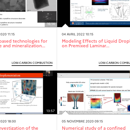
16:14
020 11:15
04 AVRIL 2022 10:15
ased technologies for
Modeling Effects of Liquid Drop
 and mineralization...
on Premixed Laminar...
LOW-CARBON COMBUSTION
LOW-CARBON COMBU
13:57
020 18:00
05 NOVEMBRE 2020 09:15
nvestigation of the
Numerical study of a confined