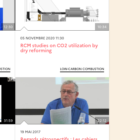
12:30
10:34
05 NOVEMBRE 2020 11:30
RCM studies on CO2 utilization by
dry reforming
STION
LOW-CARBON COMBUSTION
31:59
22:12
19 MAI 2017
Regards rétrospectifs : Les cahiers