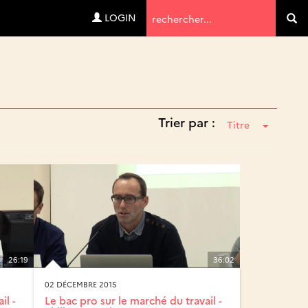
Termes
LOGIN
Va
de
recherche
Trier par :
Titre
26:19
36:02
02 DÉCEMBRE 2015
il -
Le bac pro sur le marché du travail -