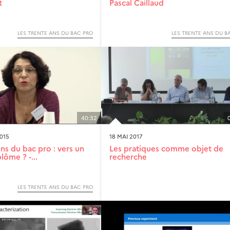
t
Pascal Caillaud
LES TRENTE ANS DU BAC PRO
LES TRENTE ANS DU B
40:32
015
18 MAI 2017
ns du bac pro : vers un
Les pratiques comme objet de
lôme ? -...
recherche
LES TRENTE ANS DU BAC PRO