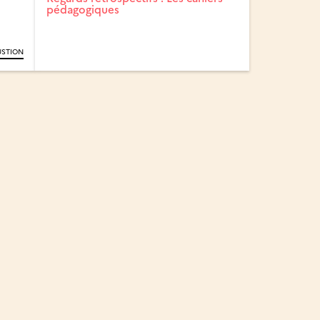
pédagogiques
STION