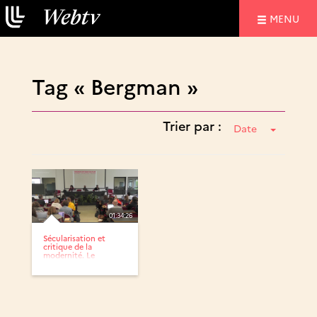
NAVIGATIO
MENU
Tag « Bergman »
Trier par :
Date
01:34:26
Sécularisation et
critique de la
modernité. Le
romantisme et...