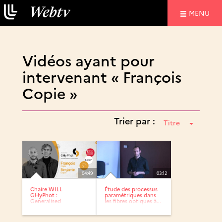
NAVIGATIO
MENU
Vidéos ayant pour
intervenant « François
Copie »
Trier par :
Titre
04:49
03:12
Chaire WILL
Étude des processus
GHyPhot :
paramétriques dans
Generalised
les fibres optiques à...
Hydrodynamics on
Photonic...