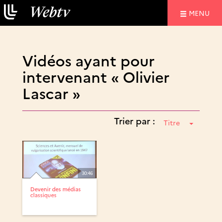
NAVIGATIO
MENU
Vidéos ayant pour
intervenant « Olivier
Lascar »
Trier par :
Titre
30:46
Devenir des médias
classiques