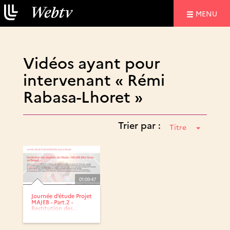
NAVIGATIO
MENU
Vidéos ayant pour
intervenant « Rémi
Rabasa-Lhoret »
Trier par :
Titre
01:09:47
Journée d’étude Projet
MAJEB - Part.2 -
Restitution des...